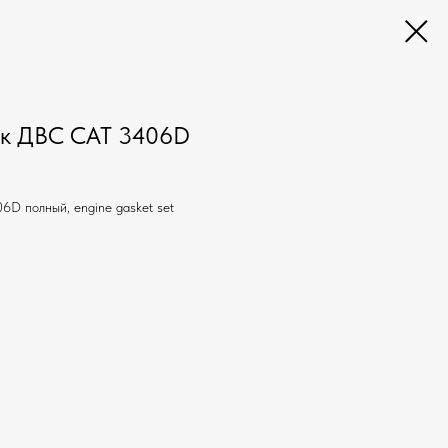
ок ДВС CAT 3406D
D полный, engine gasket set